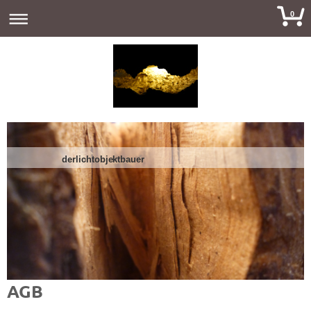
0
derlichtobjektbauer
AGB