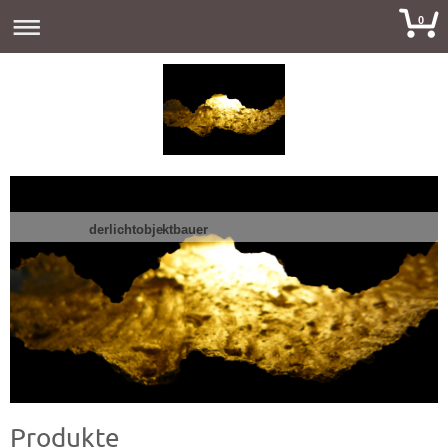
0
derlichtobjektbauer
Produkte